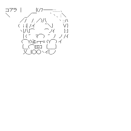
　コアラ　|　　　 　{(/7──::::.....､

　＼　　 　　__／￣　　　　｀丶、::＼

　　　　　 ／/　 /. ／)八 　 　 丶:::ﾊ

　　　　　(　ｉ i| /イ　　　＾＼}　 　 ∨}

　　 　 　 ヽ|八{⌒　　　⌒ノｲ 　　 }::}

　　　　　　 | ( "　 ﾏ⌒)　"　ﾉ　ノ /ｲ

　　　　　　(⌒Y)≧r┬= (Y⌒) イ

　　　　　　｛___(⌒Eﾛｺ　｛_____｝

　　　　　　 乂__{◯◯ヽイ{__ノ
